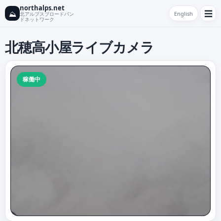
northalps.net
☰
⛰
English
北アルプスブロードバン
ドネットワーク
北穂高小屋ライブカメラ
稼働中