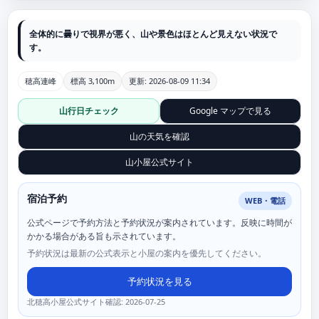
全体的に曇りで視界が悪く、山や景色はほとんど見えない状況で
す。
穂高連峰
標高 3,100m
更新: 2026-08-09 11:34
山行日チェック
Google マップで見る
山の天気を確認
山小屋公式サイト
宿泊予約
WEB・電話
公式ページで予約方法と予約状況が案内されています。反映に時間が
かかる場合がある旨も示されています。
予約状況は最新の公式表示と小屋の案内を優先してください。
予約状況を見る
北穂高小屋公式サイト確認: 2026-07-25