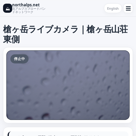
northalps.net
☰
⛰
English
北アルプスブロードバン
ドネットワーク
槍ヶ岳ライブカメラ｜槍ヶ岳山荘
東側
停止中